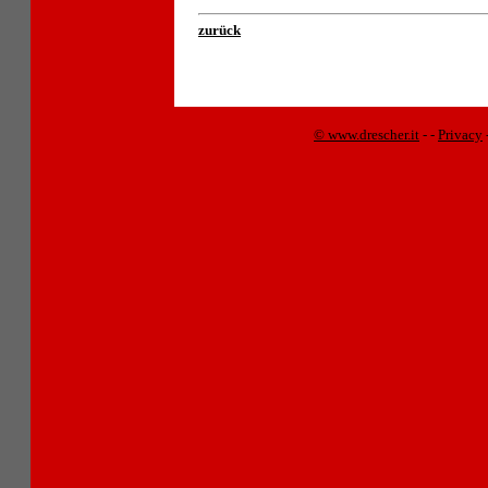
zurück
© www.drescher.it
-
-
Privacy