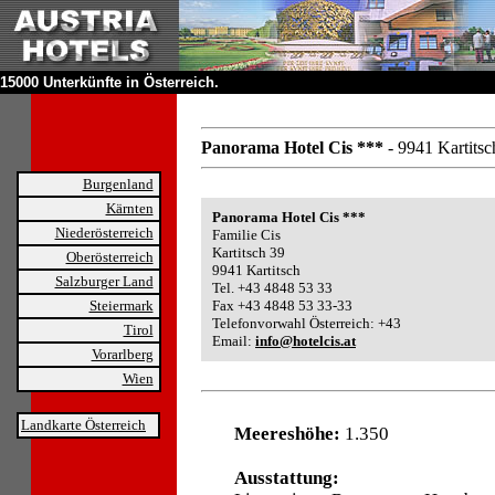
15000 Unterkünfte in Österreich.
Panorama Hotel Cis ***
- 9941 Kartitsc
Burgenland
Kärnten
Panorama Hotel Cis ***
Niederösterreich
Familie Cis
Kartitsch 39
Oberösterreich
9941 Kartitsch
Salzburger Land
Tel. +43 4848 53 33
Steiermark
Fax +43 4848 53 33-33
Telefonvorwahl Österreich: +43
Tirol
Email:
info@hotelcis.at
Vorarlberg
Wien
Landkarte Österreich
Meereshöhe:
1.350
Ausstattung: