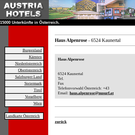
15000 Unterkünfte in Österreich.
Haus Alpenrose
- 6524 Kaunertal
Burgenland
Kärnten
Haus Alpenrose
Niederösterreich
Oberösterreich
6524 Kaunertal
Salzburger Land
Tel.
Steiermark
Fax
Telefonvorwahl Österreich: +43
Tirol
Email:
haus.alpenrose@nusurf.at
Vorarlberg
Wien
Landkarte Österreich
zurück