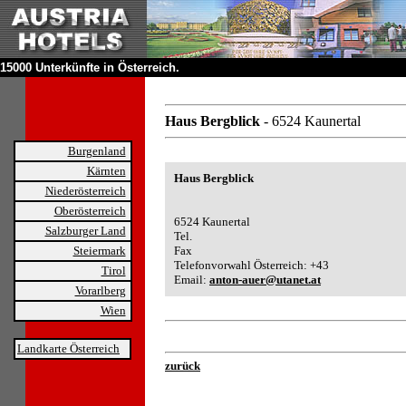
15000 Unterkünfte in Österreich.
Haus Bergblick
- 6524 Kaunertal
Burgenland
Kärnten
Haus Bergblick
Niederösterreich
Oberösterreich
6524 Kaunertal
Salzburger Land
Tel.
Steiermark
Fax
Telefonvorwahl Österreich: +43
Tirol
Email:
anton-auer@utanet.at
Vorarlberg
Wien
Landkarte Österreich
zurück