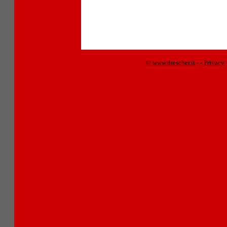
© www.drescher.it
-
-
Privacy