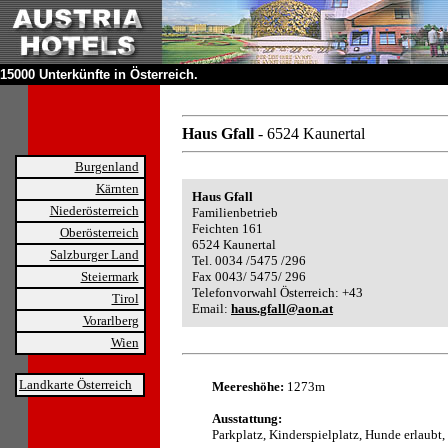
15000 Unterkünfte in Österreich.
Haus Gfall
- 6524 Kaunertal
Burgenland
Kärnten
Haus Gfall
Niederösterreich
Familienbetrieb
Feichten 161
Oberösterreich
6524 Kaunertal
Salzburger Land
Tel. 0034 /5475 /296
Steiermark
Fax 0043/ 5475/ 296
Telefonvorwahl Österreich: +43
Tirol
Email:
haus.gfall@aon.at
Vorarlberg
Wien
Landkarte Österreich
Meereshöhe:
1273m
Ausstattung:
Parkplatz, Kinderspielplatz, Hunde erlaubt,