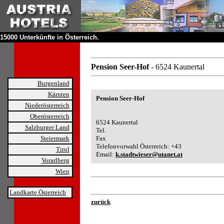
15000 Unterkünfte in Österreich.
Pension Seer-Hof
- 6524 Kaunertal
Burgenland
Kärnten
Pension Seer-Hof
Niederösterreich
Oberösterreich
6524 Kaunertal
Salzburger Land
Tel.
Steiermark
Fax
Telefonvorwahl Österreich: +43
Tirol
Email:
k.stadtwieser@utanet.at
Vorarlberg
Wien
Landkarte Österreich
zurück