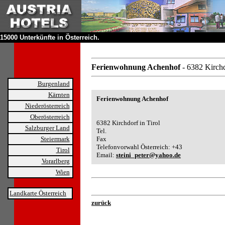
15000 Unterkünfte in Österreich.
Ferienwohnung Achenhof
- 6382 Kirchd
Burgenland
Kärnten
Ferienwohnung Achenhof
Niederösterreich
Oberösterreich
6382 Kirchdorf in Tirol
Salzburger Land
Tel.
Steiermark
Fax
Telefonvorwahl Österreich: +43
Tirol
Email:
steini_peter@yahoo.de
Vorarlberg
Wien
Landkarte Österreich
zurück