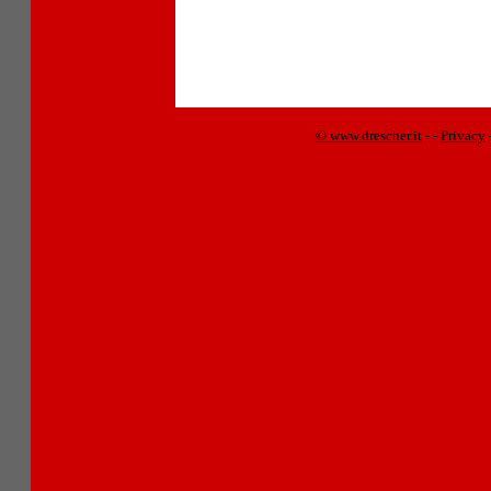
© www.drescher.it
-
-
Privacy