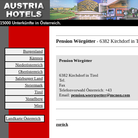
15000 Unterkünfte in Österreich.
Pension Wörgötter
- 6382 Kirchdorf in T
Burgenland
Kärnten
Pension Wörgötter
Niederösterreich
Oberösterreich
6382 Kirchdorf in Tirol
Salzburger Land
Tel.
Steiermark
Fax
Telefonvorwahl Österreich: +43
Tirol
Email:
pension.woergoetter@mcnon.com
Vorarlberg
Wien
Landkarte Österreich
zurück