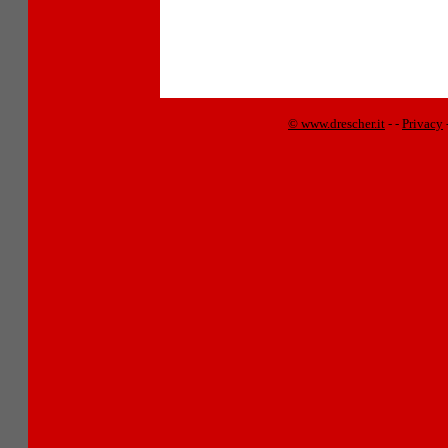
© www.drescher.it
-
-
Privacy