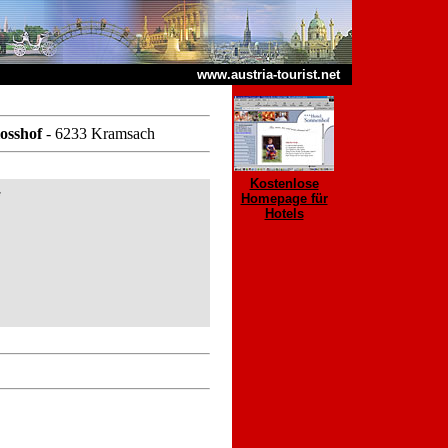
www.austria-tourist.net
losshof
- 6233 Kramsach
Kostenlose
Homepage für
Hotels