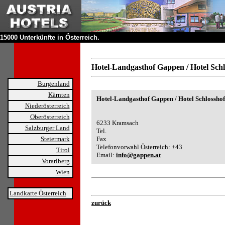
15000 Unterkünfte in Österreich.
Hotel-Landgasthof Gappen / Hotel Sch
Burgenland
Kärnten
Hotel-Landgasthof Gappen / Hotel Schlosshof
Niederösterreich
Oberösterreich
6233 Kramsach
Salzburger Land
Tel.
Steiermark
Fax
Telefonvorwahl Österreich: +43
Tirol
Email:
info@gappen.at
Vorarlberg
Wien
Landkarte Österreich
zurück