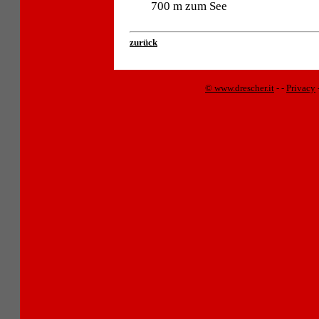
700 m zum See
zurück
© www.drescher.it
-
-
Privacy