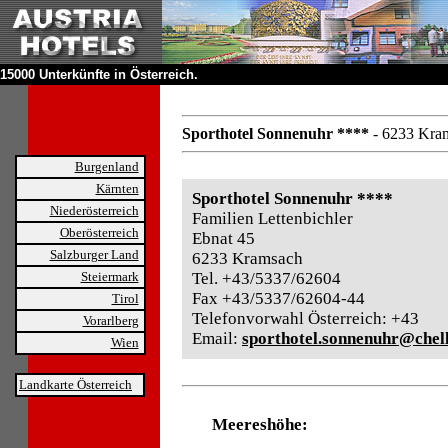
15000 Unterkünfte in Österreich.
Sporthotel Sonnenuhr ****
- 6233 Kra
Burgenland
Kärnten
Sporthotel Sonnenuhr ****
Niederösterreich
Familien Lettenbichler
Oberösterreich
Ebnat 45
Salzburger Land
6233 Kramsach
Steiermark
Tel. +43/5337/62604
Fax +43/5337/62604-44
Tirol
Telefonvorwahl Österreich: +43
Vorarlberg
Email:
sporthotel.sonnenuhr@chell
Wien
Landkarte Österreich
Meereshöhe: