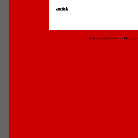
zurück
© www.drescher.it
-
-
Privacy