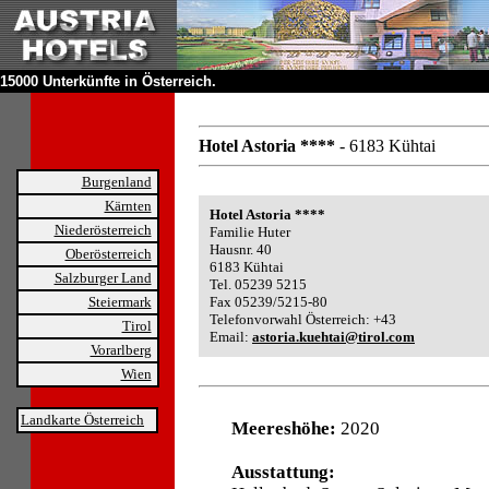
15000 Unterkünfte in Österreich.
Hotel Astoria ****
- 6183 Kühtai
Burgenland
Kärnten
Hotel Astoria ****
Niederösterreich
Familie Huter
Hausnr. 40
Oberösterreich
6183 Kühtai
Salzburger Land
Tel. 05239 5215
Steiermark
Fax 05239/5215-80
Telefonvorwahl Österreich: +43
Tirol
Email:
astoria.kuehtai@tirol.com
Vorarlberg
Wien
Landkarte Österreich
Meereshöhe:
2020
Ausstattung: