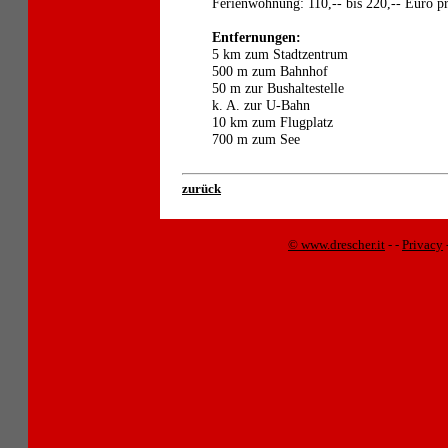
Ferienwohnung: 110,-- bis 220,-- Euro 
Entfernungen:
5 km zum Stadtzentrum
500 m zum Bahnhof
50 m zur Bushaltestelle
k. A. zur U-Bahn
10 km zum Flugplatz
700 m zum See
zurück
© www.drescher.it
-
-
Privacy