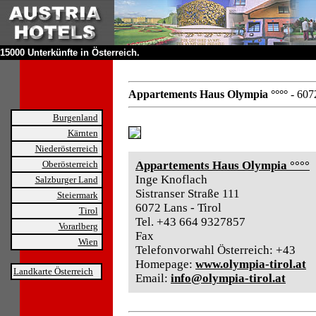
15000 Unterkünfte in Österreich.
Appartements Haus Olympia °°°°
- 6072
Burgenland
Kärnten
Niederösterreich
Oberösterreich
Appartements Haus Olympia °°°°
Inge Knoflach
Salzburger Land
Sistranser Straße 111
Steiermark
6072 Lans - Tirol
Tirol
Tel. +43 664 9327857
Vorarlberg
Fax
Wien
Telefonvorwahl Österreich: +43
Homepage:
www.olympia-tirol.at
Landkarte Österreich
Email:
info@olympia-tirol.at