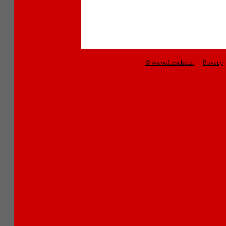
© www.drescher.it
-
-
Privacy