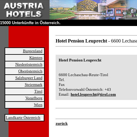
15000 Unterkünfte in Österreich.
Hotel Pension Leuprecht
- 6600 Lechas
Burgenland
Kärnten
Hotel Pension Leuprecht
Niederösterreich
Oberösterreich
6600 Lechaschau-Reute-Tirol
Salzburger Land
Tel.
Steiermark
Fax
Telefonvorwahl Österreich: +43
Tirol
Email:
hotel.leuprecht@tirol.com
Vorarlberg
Wien
Landkarte Österreich
zurück