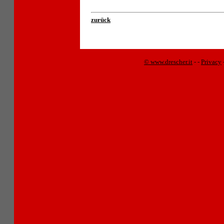
zurück
© www.drescher.it
-
-
Privacy