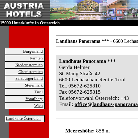
15000 Unterkünfte in Österreich.
Landhaus Panorama ***
- 6600 Lechas
Burgenland
Kärnten
Landhaus Panorama ***
Niederösterreich
Gerda Helmer
Oberösterreich
St. Mang Straße 42
Salzburger Land
6600 Lechaschau-Reutte-Tirol
Steiermark
Tel. 05672-625810
Fax 05672-625815
Tirol
Telefonvorwahl Österreich: +43
Vorarlberg
Email:
office@landhaus-panoram
Wien
Landkarte Österreich
Meereshöhe:
858 m