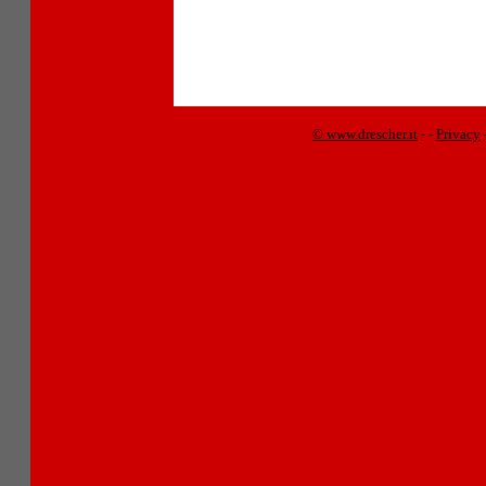
© www.drescher.it
-
-
Privacy