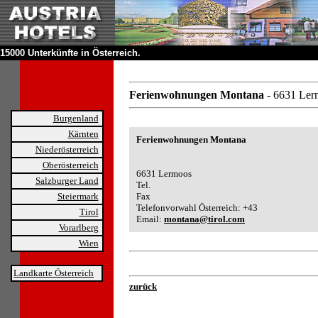
15000 Unterkünfte in Österreich.
Ferienwohnungen Montana
- 6631 Le
Burgenland
Kärnten
Ferienwohnungen Montana
Niederösterreich
Oberösterreich
6631 Lermoos
Salzburger Land
Tel.
Steiermark
Fax
Telefonvorwahl Österreich: +43
Tirol
Email:
montana@tirol.com
Vorarlberg
Wien
Landkarte Österreich
zurück