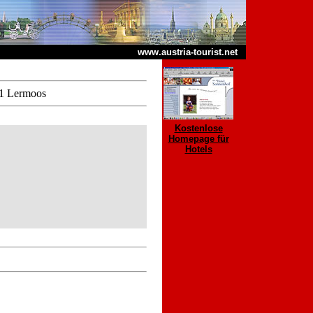
www.austria-tourist.net
31 Lermoos
Kostenlose
Homepage für
Hotels