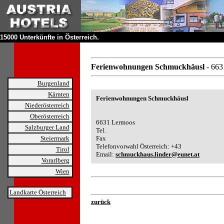
15000 Unterkünfte in Österreich.
Ferienwohnungen Schmuckhäusl
- 66
Burgenland
Kärnten
Ferienwohnungen Schmuckhäusl
Niederösterreich
Oberösterreich
6631 Lermoos
Salzburger Land
Tel.
Steiermark
Fax
Telefonvorwahl Österreich: +43
Tirol
Email:
schmuckhaus.linder@eunet.at
Vorarlberg
Wien
Landkarte Österreich
zurück