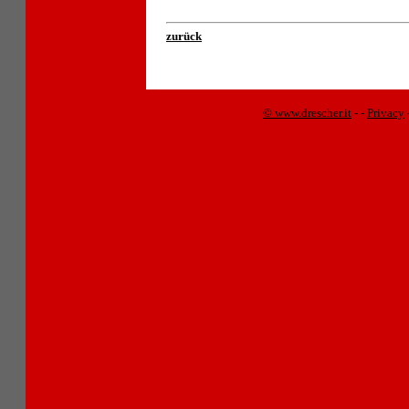
zurück
© www.drescher.it
-
-
Privacy