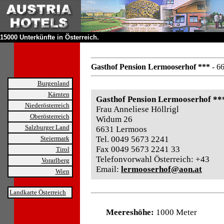
15000 Unterkünfte in Österreich.
Gasthof Pension Lermooserhof ***
- 6
Burgenland
Kärnten
Gasthof Pension Lermooserhof **
Niederösterreich
Frau Anneliese Höllrigl
Oberösterreich
Widum 26
Salzburger Land
6631 Lermoos
Steiermark
Tel. 0049 5673 2241
Fax 0049 5673 2241 33
Tirol
Telefonvorwahl Österreich: +43
Vorarlberg
Email:
lermooserhof@aon.at
Wien
Landkarte Österreich
Meereshöhe:
1000 Meter