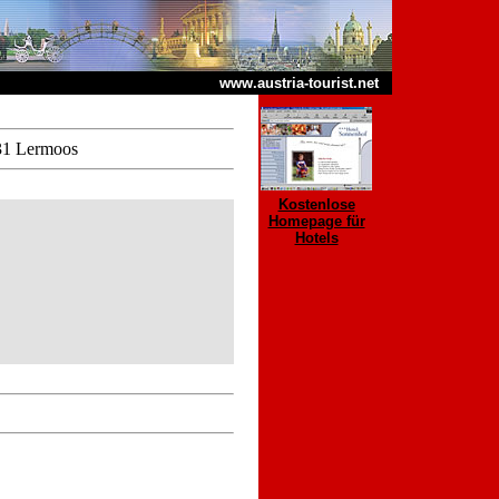
www.austria-tourist.net
31 Lermoos
Kostenlose
Homepage für
Hotels