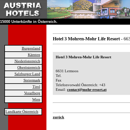
15000 Unterkünfte in Österreich.
Hotel 3 Mohren-Mohr Life Resort
- 66
Burgenland
Kärnten
Hotel 3 Mohren-Mohr Life Resort
Niederösterreich
Oberösterreich
6631 Lermoos
Salzburger Land
Tel.
Steiermark
Fax
Telefonvorwahl Österreich: +43
Tirol
Email:
contact@mohr-resort.at
Vorarlberg
Wien
Landkarte Österreich
zurück