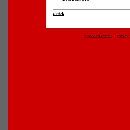
zurück
© www.drescher.it
-
-
Privacy