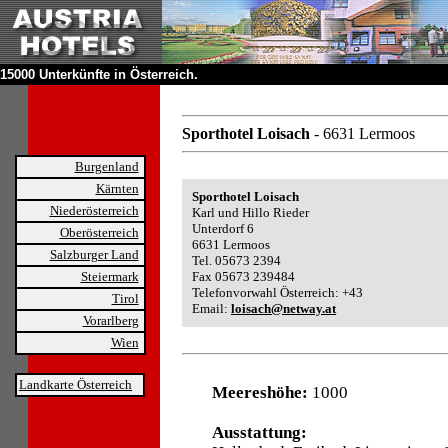
15000 Unterkünfte in Österreich.
Sporthotel Loisach
- 6631 Lermoos
Burgenland
Kärnten
Sporthotel Loisach
Niederösterreich
Karl und Hillo Rieder
Unterdorf 6
Oberösterreich
6631 Lermoos
Salzburger Land
Tel. 05673 2394
Steiermark
Fax 05673 239484
Telefonvorwahl Österreich: +43
Tirol
Email:
loisach@netway.at
Vorarlberg
Wien
Landkarte Österreich
Meereshöhe:
1000
Ausstattung: