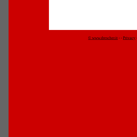
© www.drescher.it
-
-
Privacy