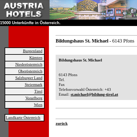
15000 Unterkünfte in Österreich.
Bildungshaus St. Michael
- 6143 Pfons
Burgenland
Kärnten
Bildungshaus St. Michael
Niederösterreich
Oberösterreich
6143 Pfons
Salzburger Land
Tel.
Steiermark
Fax
Telefonvorwahl Österreich: +43
Tirol
Email:
st.michael@bildung-tirol.at
Vorarlberg
Wien
Landkarte Österreich
zurück