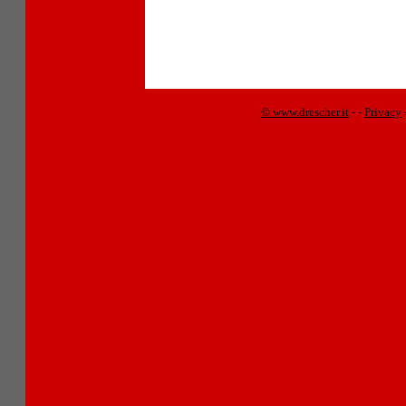
© www.drescher.it
-
-
Privacy