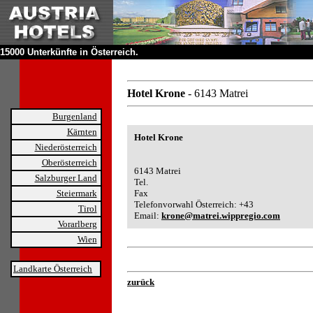
15000 Unterkünfte in Österreich.
Hotel Krone
- 6143 Matrei
Burgenland
Kärnten
Hotel Krone
Niederösterreich
Oberösterreich
6143 Matrei
Salzburger Land
Tel.
Steiermark
Fax
Telefonvorwahl Österreich: +43
Tirol
Email:
krone@matrei.wippregio.com
Vorarlberg
Wien
Landkarte Österreich
zurück