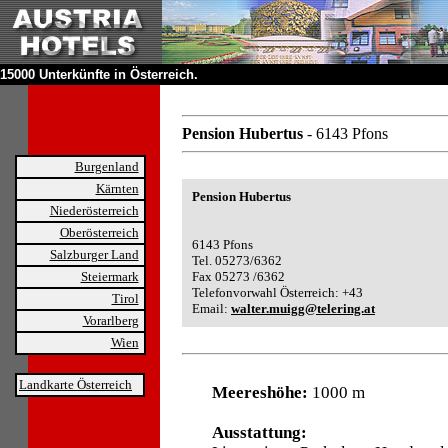
15000 Unterkünfte in Österreich.
Pension Hubertus
- 6143 Pfons
Burgenland
Kärnten
Pension Hubertus
Niederösterreich
Oberösterreich
6143 Pfons
Salzburger Land
Tel. 05273/6362
Steiermark
Fax 05273 /6362
Telefonvorwahl Österreich: +43
Tirol
Email:
walter.muigg@telering.at
Vorarlberg
Wien
Landkarte Österreich
Meereshöhe:
1000 m
Ausstattung: