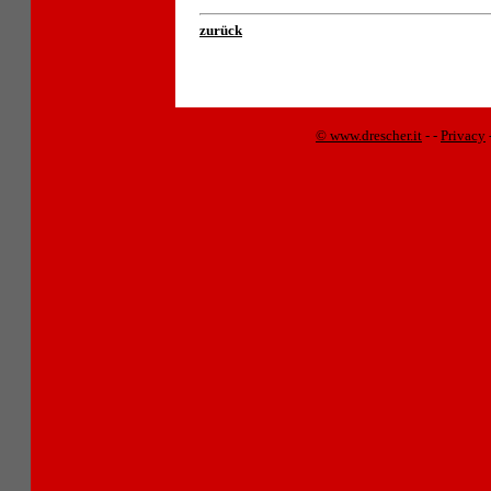
zurück
© www.drescher.it
-
-
Privacy