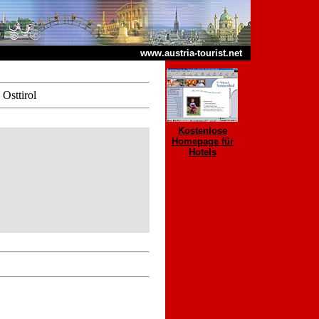
www.austria-tourist.net
 Osttirol
Kostenlose
Homepage für
Hotels