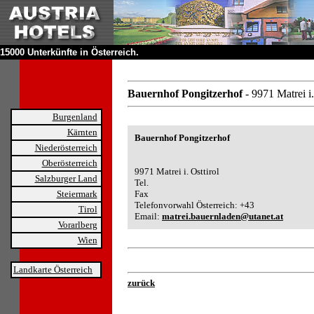
15000 Unterkünfte in Österreich.
Bauernhof Pongitzerhof
- 9971 Matrei i.
Burgenland
Kärnten
Bauernhof Pongitzerhof
Niederösterreich
Oberösterreich
9971 Matrei i. Osttirol
Salzburger Land
Tel.
Steiermark
Fax
Telefonvorwahl Österreich: +43
Tirol
Email:
matrei.bauernladen@utanet.at
Vorarlberg
Wien
Landkarte Österreich
zurück