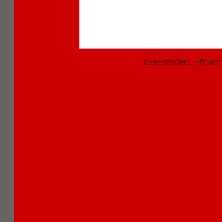
© www.drescher.it
-
-
Privacy