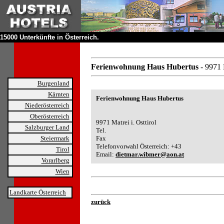
15000 Unterkünfte in Österreich.
Ferienwohnung Haus Hubertus
- 9971 
Burgenland
Kärnten
Ferienwohnung Haus Hubertus
Niederösterreich
Oberösterreich
9971 Matrei i. Osttirol
Salzburger Land
Tel.
Steiermark
Fax
Telefonvorwahl Österreich: +43
Tirol
Email:
dietmar.wibmer@aon.at
Vorarlberg
Wien
Landkarte Österreich
zurück