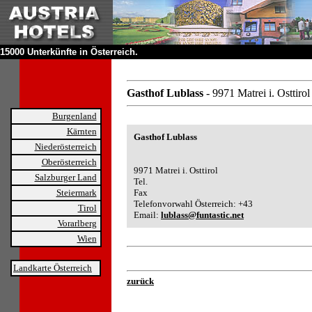
15000 Unterkünfte in Österreich.
Gasthof Lublass
- 9971 Matrei i. Osttirol
Burgenland
Kärnten
Gasthof Lublass
Niederösterreich
Oberösterreich
9971 Matrei i. Osttirol
Salzburger Land
Tel.
Steiermark
Fax
Telefonvorwahl Österreich: +43
Tirol
Email:
lublass@funtastic.net
Vorarlberg
Wien
Landkarte Österreich
zurück