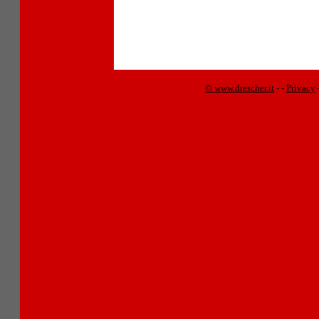
© www.drescher.it
-
-
Privacy