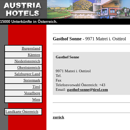
15000 Unterkünfte in Österreich.
Gasthof Sonne
- 9971 Matrei i. Osttirol
Burgenland
Kärnten
Gasthof Sonne
Niederösterreich
Oberösterreich
9971 Matrei i. Osttirol
Salzburger Land
Tel.
Steiermark
Fax
Telefonvorwahl Österreich: +43
Tirol
Email:
gasthof-sonne@tirol.com
Vorarlberg
Wien
Landkarte Österreich
zurück