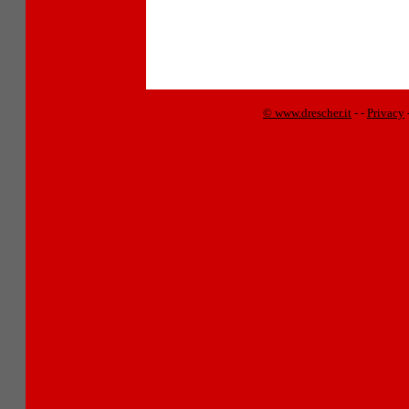
© www.drescher.it
-
-
Privacy