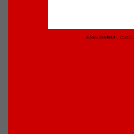
© www.drescher.it
-
-
Privacy