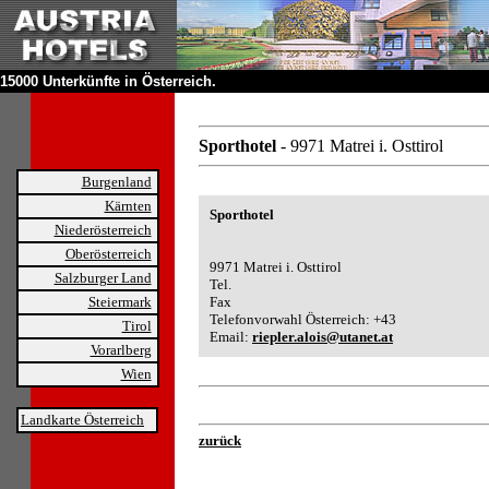
15000 Unterkünfte in Österreich.
Sporthotel
- 9971 Matrei i. Osttirol
Burgenland
Kärnten
Sporthotel
Niederösterreich
Oberösterreich
9971 Matrei i. Osttirol
Salzburger Land
Tel.
Steiermark
Fax
Telefonvorwahl Österreich: +43
Tirol
Email:
riepler.alois@utanet.at
Vorarlberg
Wien
Landkarte Österreich
zurück