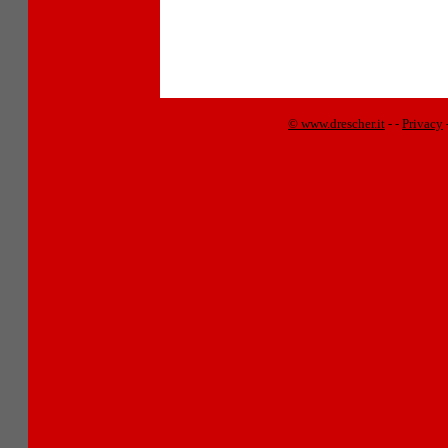
© www.drescher.it
-
-
Privacy