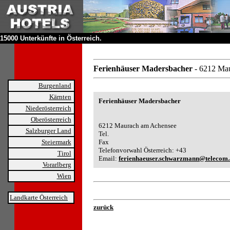
15000 Unterkünfte in Österreich.
Ferienhäuser Madersbacher
- 6212 Ma
Burgenland
Kärnten
Ferienhäuser Madersbacher
Niederösterreich
Oberösterreich
6212 Maurach am Achensee
Salzburger Land
Tel.
Steiermark
Fax
Telefonvorwahl Österreich: +43
Tirol
Email:
ferienhaeuser.schwarzmann@telecom.
Vorarlberg
Wien
Landkarte Österreich
zurück