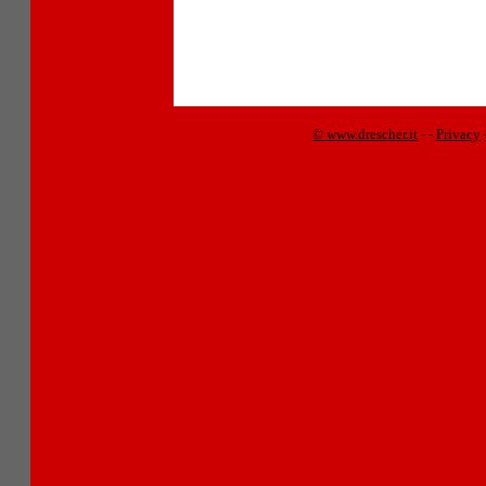
© www.drescher.it
-
-
Privacy