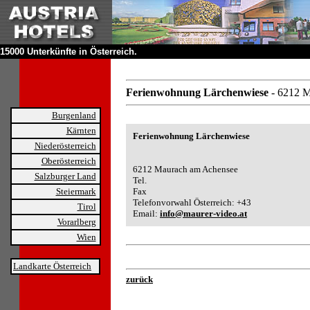
15000 Unterkünfte in Österreich.
Ferienwohnung Lärchenwiese
- 6212 
Burgenland
Kärnten
Ferienwohnung Lärchenwiese
Niederösterreich
Oberösterreich
6212 Maurach am Achensee
Salzburger Land
Tel.
Steiermark
Fax
Telefonvorwahl Österreich: +43
Tirol
Email:
info@maurer-video.at
Vorarlberg
Wien
Landkarte Österreich
zurück