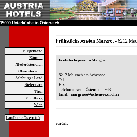
15000 Unterkünfte in Österreich.
Frühstückspension Margret
- 6212 Ma
Burgenland
Kärnten
Frühstückspension Margret
Niederösterreich
Oberösterreich
6212 Maurach am Achensee
Salzburger Land
Tel.
Steiermark
Fax
Telefonvorwahl Österreich: +43
Tirol
Email:
margraet@achensee.tirol.at
Vorarlberg
Wien
Landkarte Österreich
zurück