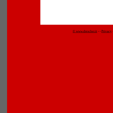
© www.drescher.it
-
-
Privacy