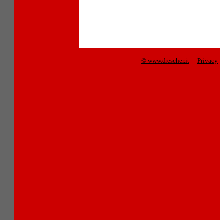
© www.drescher.it
-
-
Privacy