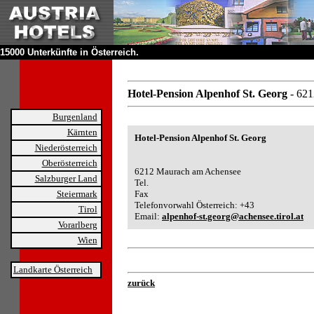
15000 Unterkünfte in Österreich.
Hotel-Pension Alpenhof St. Georg
- 62
Burgenland
Kärnten
Hotel-Pension Alpenhof St. Georg
Niederösterreich
Oberösterreich
6212 Maurach am Achensee
Salzburger Land
Tel.
Steiermark
Fax
Telefonvorwahl Österreich: +43
Tirol
Email:
alpenhof-st.georg@achensee.tirol.at
Vorarlberg
Wien
Landkarte Österreich
zurück