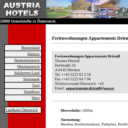
15000 Unterkünfte in Österreich.
Ferienwohnungen Appartements Drie
Burgenland
Kärnten
Ferienwohnungen Appartements Driendl
Niederösterreich
Thomas Driendl
Dorfstraße 34
Oberösterreich
A-6142 Mieders
Salzburger Land
Tel. ++43 5225 62 5 18
Steiermark
Fax ++43 5225 64 7 96
Telefonvorwahl Österreich: +43
Tirol
Email:
appartements.driendl@aon.at
Vorarlberg
Wien
Landkarte Österreich
Meereshöhe:
1000m
Ausstattung:
Hausbar, Konferenzräume, Parkplatz, Kredit