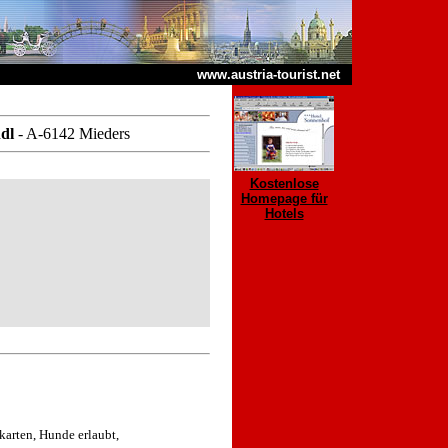
www.austria-tourist.net
ndl
- A-6142 Mieders
Kostenlose
Homepage für
Hotels
karten, Hunde erlaubt,