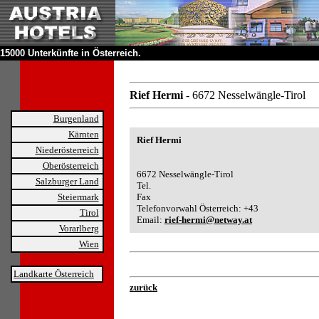
15000 Unterkünfte in Österreich.
Rief Hermi
- 6672 Nesselwängle-Tirol
Burgenland
Kärnten
Rief Hermi
Niederösterreich
Oberösterreich
6672 Nesselwängle-Tirol
Salzburger Land
Tel.
Steiermark
Fax
Telefonvorwahl Österreich: +43
Tirol
Email:
rief-hermi@netway.at
Vorarlberg
Wien
Landkarte Österreich
zurück