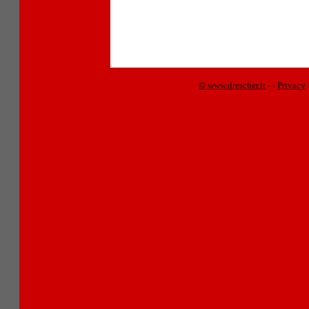
© www.drescher.it
-
-
Privacy