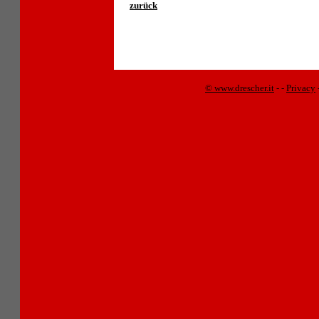
zurück
© www.drescher.it
-
-
Privacy