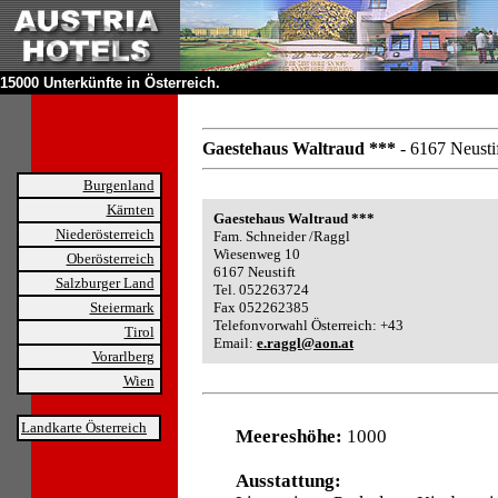
15000 Unterkünfte in Österreich.
Gaestehaus Waltraud ***
- 6167 Neusti
Burgenland
Kärnten
Gaestehaus Waltraud ***
Niederösterreich
Fam. Schneider /Raggl
Wiesenweg 10
Oberösterreich
6167 Neustift
Salzburger Land
Tel. 052263724
Steiermark
Fax 052262385
Telefonvorwahl Österreich: +43
Tirol
Email:
e.raggl@aon.at
Vorarlberg
Wien
Landkarte Österreich
Meereshöhe:
1000
Ausstattung: