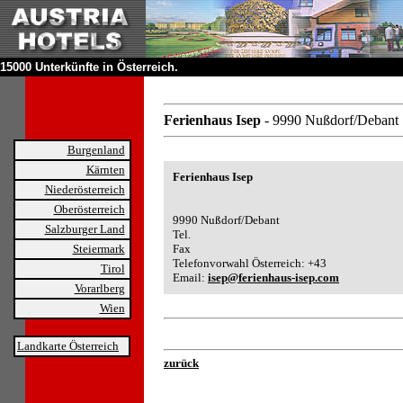
15000 Unterkünfte in Österreich.
Ferienhaus Isep
- 9990 Nußdorf/Debant
Burgenland
Kärnten
Ferienhaus Isep
Niederösterreich
Oberösterreich
9990 Nußdorf/Debant
Salzburger Land
Tel.
Steiermark
Fax
Telefonvorwahl Österreich: +43
Tirol
Email:
isep@ferienhaus-isep.com
Vorarlberg
Wien
Landkarte Österreich
zurück