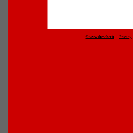
© www.drescher.it
-
-
Privacy