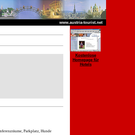
www.austria-tourist.net
Kostenlose
Homepage für
Hotels
onferenzräume, Parkplatz, Hunde