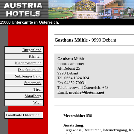
15000 Unterkünfte in Österreich.
Gasthaus Mühle
- 9990 Debant
Burgenland
Kärnten
Gasthaus Mühle
Niederösterreich
thomas achorner
Alt Debant 25
Oberösterreich
9990 Debant
Salzburger Land
Tel. 0664 1324 024
Steiermark
Fax 04852 70031
Telefonvorwahl Österreich: +43
Tirol
Email:
muehle@thetoms.net
Vorarlberg
Wien
Landkarte Österreich
Meereshöhe:
650
Ausstattung:
Liegewiese, Restaurant, Internetzugang, K