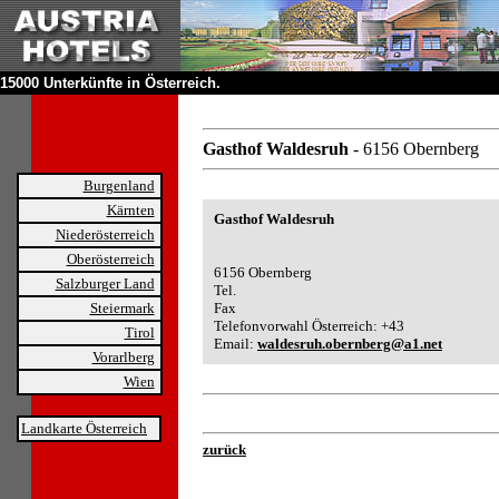
15000 Unterkünfte in Österreich.
Gasthof Waldesruh
- 6156 Obernberg
Burgenland
Kärnten
Gasthof Waldesruh
Niederösterreich
Oberösterreich
6156 Obernberg
Salzburger Land
Tel.
Steiermark
Fax
Telefonvorwahl Österreich: +43
Tirol
Email:
waldesruh.obernberg@a1.net
Vorarlberg
Wien
Landkarte Österreich
zurück