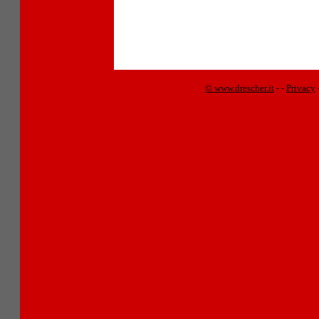
© www.drescher.it
-
-
Privacy