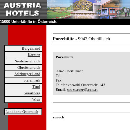
15000 Unterkünfte in Österreich.
Porzehütte
- 9942 Obertilliach
Burgenland
Kärnten
Porzehütte
Niederösterreich
Oberösterreich
9942 Obertilliach
Salzburger Land
Tel.
Steiermark
Fax
Telefonvorwahl Österreich: +43
Tirol
Email:
sport.auer@aon.at
Vorarlberg
Wien
Landkarte Österreich
zurück