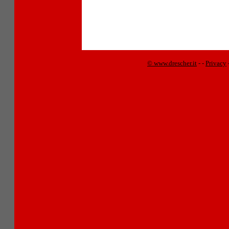
© www.drescher.it
-
-
Privacy