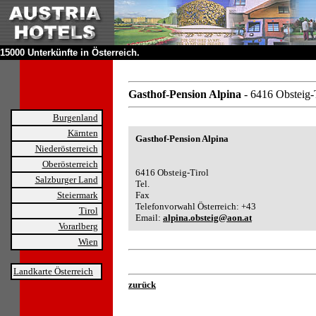
15000 Unterkünfte in Österreich.
Gasthof-Pension Alpina
- 6416 Obsteig-
Burgenland
Kärnten
Gasthof-Pension Alpina
Niederösterreich
Oberösterreich
6416 Obsteig-Tirol
Salzburger Land
Tel.
Steiermark
Fax
Telefonvorwahl Österreich: +43
Tirol
Email:
alpina.obsteig@aon.at
Vorarlberg
Wien
Landkarte Österreich
zurück