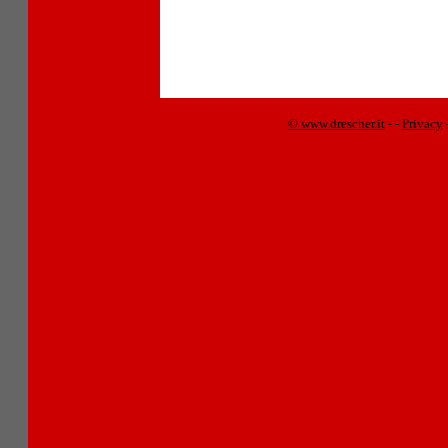
© www.drescher.it
-
-
Privacy