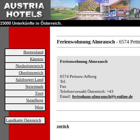
15000 Unterkünfte in Österreich.
Ferienwohnung Almrausch
- 6574 Pett
Burgenland
Kärnten
Ferienwohnung Almrausch
Niederösterreich
Oberösterreich
6574 Pettneu-Arlberg
Salzburger Land
Tel.
Steiermark
Fax
Telefonvorwahl Österreich: +43
Tirol
Email:
ferienhaus-almrausch@t-online.de
Vorarlberg
Wien
Landkarte Österreich
zurück