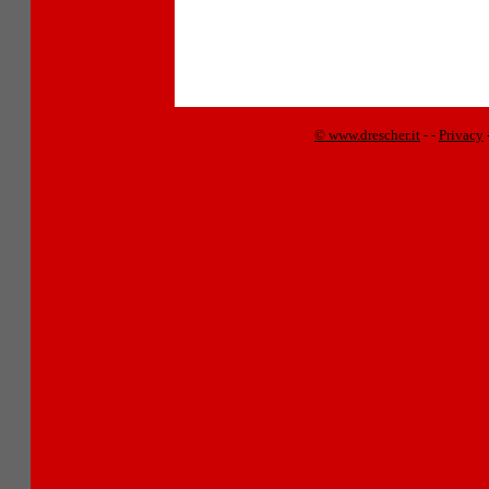
© www.drescher.it
-
-
Privacy