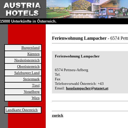
15000 Unterkünfte in Österreich.
Ferienwohnung Lampacher
- 6574 Pet
Burgenland
Kärnten
Ferienwohnung Lampacher
Niederösterreich
Oberösterreich
6574 Pettneu-Arlberg
Salzburger Land
Tel.
Steiermark
Fax
Telefonvorwahl Österreich: +43
Tirol
Email:
hauslampacher@utanet.at
Vorarlberg
Wien
Landkarte Österreich
zurück