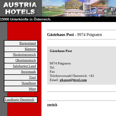
15000 Unterkünfte in Österreich.
Gästehaus Post
- 9974 Prägraten
Burgenland
Kärnten
Gästehaus Post
Niederösterreich
Oberösterreich
9974 Prägraten
Salzburger Land
Tel.
Steiermark
Fax
Telefonvorwahl Österreich: +43
Tirol
Email:
gh.post@tirol.com
Vorarlberg
Wien
Landkarte Österreich
zurück