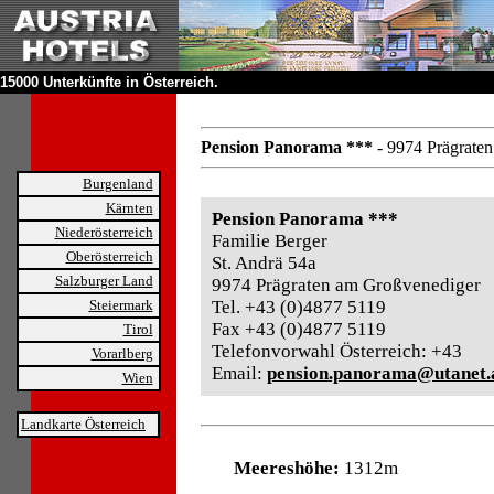
15000 Unterkünfte in Österreich.
Pension Panorama ***
- 9974 Prägrate
Burgenland
Kärnten
Pension Panorama ***
Niederösterreich
Familie Berger
Oberösterreich
St. Andrä 54a
Salzburger Land
9974 Prägraten am Großvenediger
Steiermark
Tel. +43 (0)4877 5119
Fax +43 (0)4877 5119
Tirol
Telefonvorwahl Österreich: +43
Vorarlberg
Email:
pension.panorama@utanet.
Wien
Landkarte Österreich
Meereshöhe:
1312m