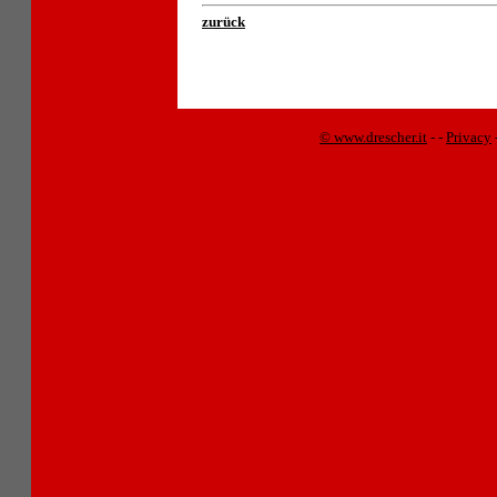
zurück
© www.drescher.it
-
-
Privacy