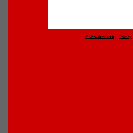
© www.drescher.it
-
-
Privacy