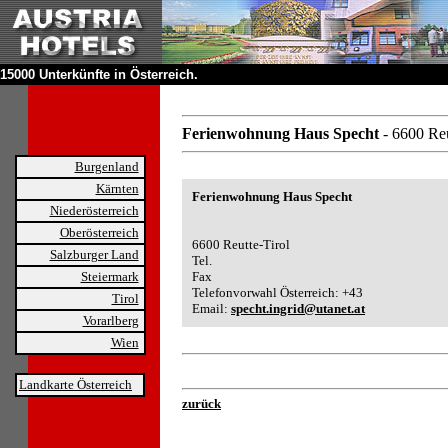
15000 Unterkünfte in Österreich.
Ferienwohnung Haus Specht
- 6600 Reu
Burgenland
Kärnten
Ferienwohnung Haus Specht
Niederösterreich
Oberösterreich
6600 Reutte-Tirol
Salzburger Land
Tel.
Steiermark
Fax
Telefonvorwahl Österreich: +43
Tirol
Email:
specht.ingrid@utanet.at
Vorarlberg
Wien
Landkarte Österreich
zurück