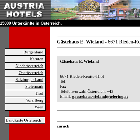
15000 Unterkünfte in Österreich.
Gästehaus E. Wieland
- 6671 Rieden-Reu
Burgenland
Kärnten
Gästehaus E. Wieland
Niederösterreich
Oberösterreich
6671 Rieden-Reutte-Tirol
Salzburger Land
Tel.
Steiermark
Fax
Telefonvorwahl Österreich: +43
Tirol
Email:
gaestehaus.wieland@telering.at
Vorarlberg
Wien
Landkarte Österreich
zurück