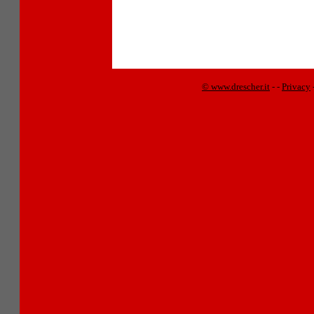
© www.drescher.it
-
-
Privacy