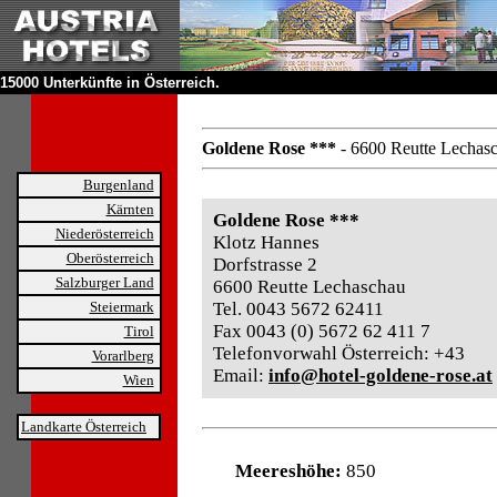
15000 Unterkünfte in Österreich.
Goldene Rose ***
- 6600 Reutte Lechas
Burgenland
Kärnten
Goldene Rose ***
Niederösterreich
Klotz Hannes
Oberösterreich
Dorfstrasse 2
Salzburger Land
6600 Reutte Lechaschau
Steiermark
Tel. 0043 5672 62411
Fax 0043 (0) 5672 62 411 7
Tirol
Telefonvorwahl Österreich: +43
Vorarlberg
Email:
info@hotel-goldene-rose.at
Wien
Landkarte Österreich
Meereshöhe:
850