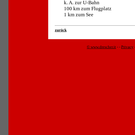
k. A. zur U-Bahn
100 km zum Flugplatz
1 km zum See
zurück
© www.drescher.it
-
-
Privacy