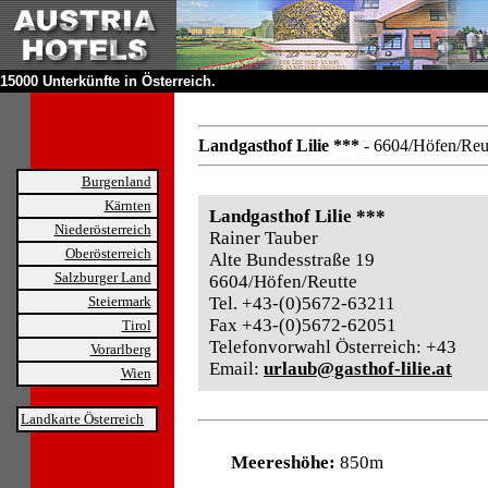
15000 Unterkünfte in Österreich.
Landgasthof Lilie ***
- 6604/Höfen/Reu
Burgenland
Kärnten
Landgasthof Lilie ***
Niederösterreich
Rainer Tauber
Oberösterreich
Alte Bundesstraße 19
Salzburger Land
6604/Höfen/Reutte
Steiermark
Tel. +43-(0)5672-63211
Fax +43-(0)5672-62051
Tirol
Telefonvorwahl Österreich: +43
Vorarlberg
Email:
urlaub@gasthof-lilie.at
Wien
Landkarte Österreich
Meereshöhe:
850m