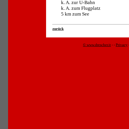
k. A. zur U-Bahn
k. A. zum Flugplatz
5 km zum See
zurück
© www.drescher.it
-
-
Privacy