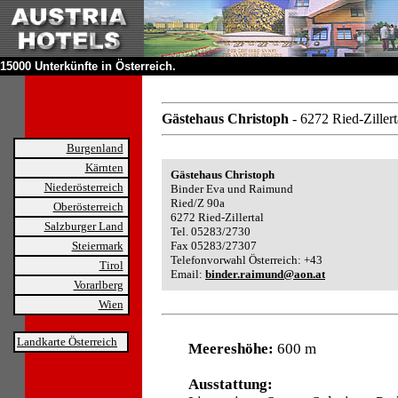
15000 Unterkünfte in Österreich.
Gästehaus Christoph
- 6272 Ried-Zillert
Burgenland
Kärnten
Gästehaus Christoph
Niederösterreich
Binder Eva und Raimund
Ried/Z 90a
Oberösterreich
6272 Ried-Zillertal
Salzburger Land
Tel. 05283/2730
Steiermark
Fax 05283/27307
Telefonvorwahl Österreich: +43
Tirol
Email:
binder.raimund@aon.at
Vorarlberg
Wien
Landkarte Österreich
Meereshöhe:
600 m
Ausstattung: