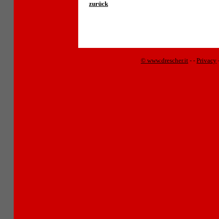
zurück
© www.drescher.it
-
-
Privacy