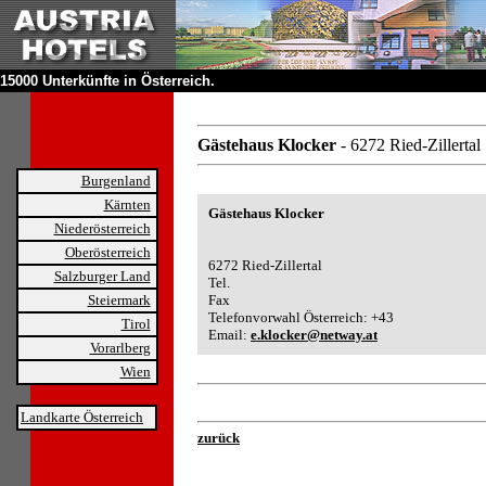
15000 Unterkünfte in Österreich.
Gästehaus Klocker
- 6272 Ried-Zillertal
Burgenland
Kärnten
Gästehaus Klocker
Niederösterreich
Oberösterreich
6272 Ried-Zillertal
Salzburger Land
Tel.
Steiermark
Fax
Telefonvorwahl Österreich: +43
Tirol
Email:
e.klocker@netway.at
Vorarlberg
Wien
Landkarte Österreich
zurück