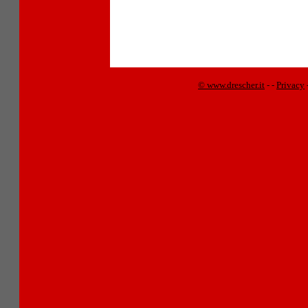
© www.drescher.it
-
-
Privacy