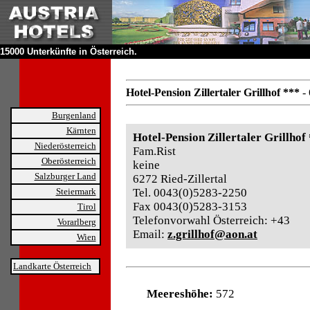
15000 Unterkünfte in Österreich.
Hotel-Pension Zillertaler Grillhof ***
- 
Burgenland
Kärnten
Hotel-Pension Zillertaler Grillhof
Niederösterreich
Fam.Rist
Oberösterreich
keine
Salzburger Land
6272 Ried-Zillertal
Steiermark
Tel. 0043(0)5283-2250
Fax 0043(0)5283-3153
Tirol
Telefonvorwahl Österreich: +43
Vorarlberg
Email:
z.grillhof@aon.at
Wien
Landkarte Österreich
Meereshöhe:
572