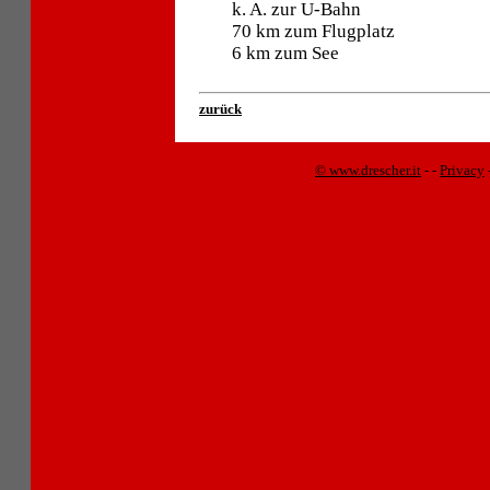
k. A. zur U-Bahn
70 km zum Flugplatz
6 km zum See
zurück
© www.drescher.it
-
-
Privacy