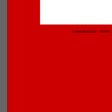
© www.drescher.it
-
-
Privacy