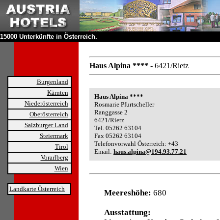
15000 Unterkünfte in Österreich.
Haus Alpina ****
- 6421/Rietz
Burgenland
Kärnten
Haus Alpina ****
Niederösterreich
Rosmarie Pfurtscheller
Ranggasse 2
Oberösterreich
6421/Rietz
Salzburger Land
Tel. 05262 63104
Steiermark
Fax 05262 63104
Telefonvorwahl Österreich: +43
Tirol
Email:
haus.alpina@194.93.77.21
Vorarlberg
Wien
Landkarte Österreich
Meereshöhe:
680
Ausstattung: